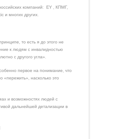
оссийских компаний: EY , КПМГ,
ic и многих других.
инципе, то есть я до этого не
шение к людям с инвалидностью
лютно с другого угла».
собенно первое на понимание, что
о «пережить», насколько это
ах и возможностях людей с
тивой дальнейшей детализации в
: