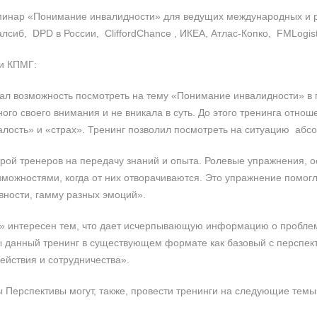
инар «Понимание инвалидности» для ведущих международных и р
Уралсиб, DPD в России, CliffordChance , ИКЕА, Атлас-Копко, FMLogist
 и КПМГ:
дал возможность посмотреть на тему «Понимание инвалидности» в пр
ого своего внимания и не вникала в суть. До этого тренинга отно
алость» и «страх». Тренинг позволил посмотреть на ситуацию абсо
рой тренеров на передачу знаний и опыта. Ролевые упражнения, о
можностями, когда от них отворачиваются. Это упражнение помогл
вности, гамму разных эмоций».
» интересен тем, что дает исчерпывающую информацию о проблем
 данный тренинг в существующем формате как базовый с перспек
ействия и сотрудничества».
 Перспективы могут, также, провести тренинги на следующие темы