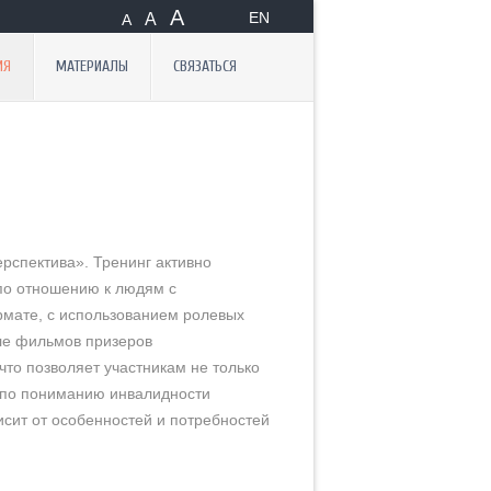
А
EN
А
А
ИЯ
МАТЕРИАЛЫ
СВЯЗАТЬСЯ
рспектива». Тренинг активно
 по отношению к людям с
рмате, с использованием ролевых
сле фильмов призеров
что позволяет участникам не только
г по пониманию инвалидности
исит от особенностей и потребностей